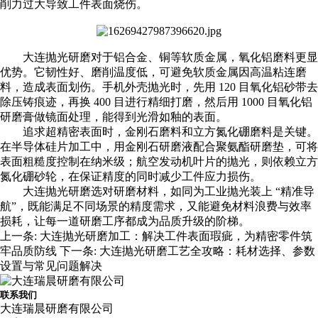
削力过大导致工件表面烧伤。
大连抛光研磨
对于铝合金、铜等软质金属，氧化铝磨料更显
优势。它韧性好、磨削温度低，可避免软质金属因高温粘连磨
料，造成表面划伤。手机外壳抛光时，先用 120 目氧化铝砂带去
除压铸痕迹，再换 400 目进行精细打磨，然后用 1000 目氧化铝
研磨膏做镜面处理，能得到光滑如釉的表面。
追求超精密表面时，金刚石磨料和立方氮化硼磨料是关键。
在半导体硅片加工中，用金刚石研磨液配合聚氨酯研磨垫，可将
表面粗糙度控制在纳米级；航空发动机叶片的抛光，则依赖立方
氮化硼砂轮，在保证精度的同时减少工件应力损伤。
大连抛光研磨
选对研磨材料，如同为工业抛光装上 “精准导
航”，既能满足不同场景的精度需求，又能避免材料浪费与效率
损耗，让每一道研磨工序都成为品质升级的阶梯。
上一条:
大连抛光研磨加工：解决工件表面瑕疵，为精密零件筑
牢品质防线
下一条:
大连抛光研磨工艺全攻略：耗材选择、参数
设置与常见问题解决
联系我们
大连瑞晨研磨有限公司