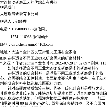
大连振动研磨工艺的优缺点有哪些
联系我们
大连瑞晨研磨有限公司
联系人：邵经理
电话：15840808985 微信同步
17741116986 微信同步
邮箱：dlruichenyanmo@163.com
地址：大连市金州区友谊街道龙王庙村金家屯
如何选择适合不同工业抛光研磨需求的研磨材料？
* 来源: * 作者: admin * 发表时间: 2025-07-28 14:52:09 * 浏览: 113
如何选择适合不同工业
大连抛光研磨
需求的研磨材料？
选择适合的研磨材料，是满足不同工业抛光研磨需求的核
心。这需要结合工件材质、表面精度要求和生产效率，在千差万
别的研磨材料中找到精准匹配的方案。
针对高硬度材质如淬火钢、陶瓷，碳化硅磨料是理想之选。
其硬度高达莫氏 9 级，能快速切削硬质表面，适合粗磨阶段去除
氧化皮或铸造缺陷。但需注意根据工件硬度选择粒度 —— 加工
轴承钢时用 80 目碳化硅砂轮，既能保证去糙效率，又不会因切