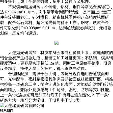
明显提升，属于半光面效果，多用于普通五金配件。
常规镜面精抛研磨，不锈钢、铝材、铜件等常见金属稳定可
达 Ra0.02μm~0.1μm，肉眼清晰看到清晰镜像，是市面上批量工
件主流镜面标准。针对模具、精密机械零件的超高精度镜面研
磨，配合钻石磨料、超细抛光膏与精细工序，钢材、硬质合金工
件可以做到 Ra0.008μm~0.01μm，达到超镜面光学级别，无细微
划痕，反光均匀通透。
大连抛光研磨加工
材质本身会限制粗糙度上限，质地偏软的
铝合金易产生细微划痕，超镜面加工难度更高；不锈钢、模具钢
硬度适中，更容易实现超低 Ra 值。同时工件原始平整度、研磨
设备精度、操作人员工艺把控，都会影响光洁度。
合理匹配加工需求十分关键，装饰外观件选用普通镜面即
可，光学配件、密封精密模具则需要超镜面低粗糙度研磨。精准
把控每一道研磨工序，循序渐进细化表面，才能稳定达到预设镜
面粗糙度，兼顾外观质感与工件耐磨、密封、防锈等实用性能。
上一条:
大连抛光研磨加工前后工件有哪些性能变化？
下一条:
研磨方法一般可分为湿研、干研和半干研 3类
联系我们