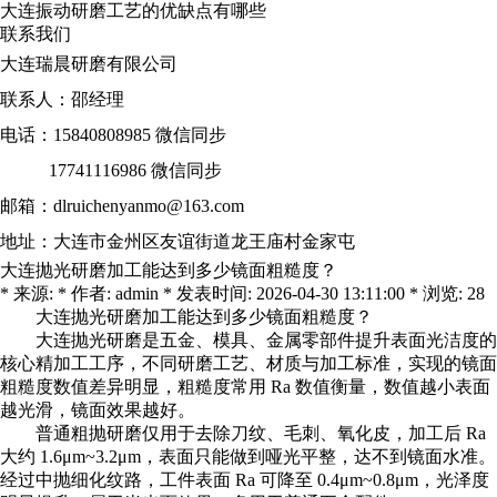
大连振动研磨工艺的优缺点有哪些
联系我们
大连瑞晨研磨有限公司
联系人：邵经理
电话：15840808985 微信同步
17741116986 微信同步
邮箱：dlruichenyanmo@163.com
地址：大连市金州区友谊街道龙王庙村金家屯
大连抛光研磨加工能达到多少镜面粗糙度？
* 来源: * 作者: admin * 发表时间: 2026-04-30 13:11:00 * 浏览: 28
大连抛光研磨加工
能达到多少镜面粗糙度？
大连抛光研磨
是五金、模具、金属零部件提升表面光洁度的
核心精加工工序，不同研磨工艺、材质与加工标准，实现的镜面
粗糙度数值差异明显，粗糙度常用 Ra 数值衡量，数值越小表面
越光滑，镜面效果越好。
普通粗抛研磨仅用于去除刀纹、毛刺、氧化皮，加工后 Ra
大约 1.6μm~3.2μm，表面只能做到哑光平整，达不到镜面水准。
经过中抛细化纹路，工件表面 Ra 可降至 0.4μm~0.8μm，光泽度