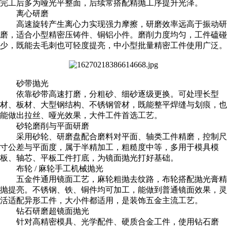
完工后多为哑光平整面，后续常搭配精抛工序提升光泽。
离心研磨
高速旋转产生离心力实现强力摩擦，研磨效率远高于振动研
磨，适合小型精密压铸件、铜铝小件。磨削力度均匀，工件磕碰
少，既能去毛刺也可轻度提亮，中小型批量精密工件使用广泛。
砂带抛光
依靠砂带高速打磨，分粗砂、细砂逐级更换。可处理长型
材、板材、大型钢结构、不锈钢管材，既能整平焊缝与划痕，也
能做出拉丝、哑光效果，大件工件首选工艺。
砂轮磨削与平面研磨
采用砂轮、研磨盘配合磨料对平面、轴类工件精磨，控制尺
寸公差与平面度，属于半精加工，粗糙度中等，多用于模具模
板、轴芯、平板工件打底，为镜面抛光打好基础。
布轮 / 麻轮手工机械抛光
五金件通用镜面工艺，麻轮粗抛去纹路，布轮搭配抛光膏精
抛提亮。不锈钢、铁、铜件均可加工，能做到普通镜面效果，灵
活适配异形工件，大小件都适用，是装饰五金主流工艺。
钻石研磨超镜面抛光
针对高精密模具、光学配件、硬质合金工件，使用钻石磨