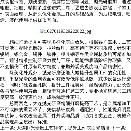
成装配卡顿、划伤磨损、易腐蚀生锈等问题。抛光研磨加工通过
粗磨、细磨、精抛多道递进式工序，逐层去除表面缺陷，平整工
件表面纹理，从源头优化金属工件的基础品质，为后续电镀、喷
涂、装配使用提供优质基面。
精细打磨提亮可实现多样化表面效果。根据客户需求，工艺
可灵活适配哑光磨砂、拉丝纹理、高亮镜面等不同质感，针对不
锈钢、铝合金、铜件、铁件、模具钢等各类金属材质均可精准加
工。通过精准控制研磨力度与工序，既能彻底清除细微瑕疵，又
不会损伤工件原有尺寸精度，兼顾外观美观度与产品精密性。
除美化外观外，抛光研磨还能大幅提升金属工件的实用性
能。平整光滑的金属表面可有效降低摩擦系数，减少设备运行磨
损，同时消除表面孔隙，提升工件抗氧化、耐腐蚀能力，延长设
备与配件使用寿命。相较于普通打磨工艺，专业抛光研磨加工精
度更高、纹理更均匀、成品稳定性更强。
总而言之，
大连抛光研磨
精细打磨提亮工艺，是金属精加工
不可或缺的重要环节。凭借精细度高、适配性广、性能提升明显
等优势，有效改善金属工件外观与品质，助力各类五金、机械产
品实现高品质出厂标准。
上一条:
大连抛光研磨工艺详解，提升工件表面光洁度
下一条: