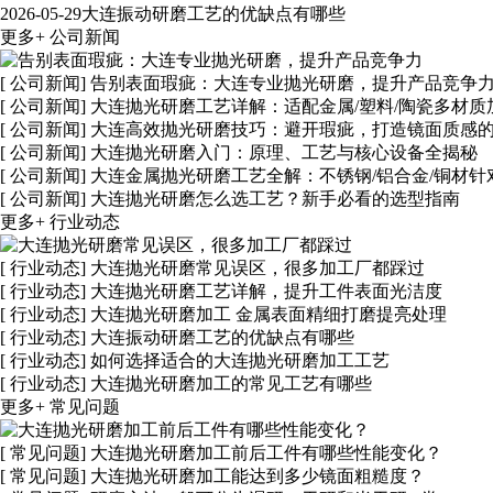
2026-05-29
大连振动研磨工艺的优缺点有哪些
更多+
公司新闻
[ 公司新闻]
告别表面瑕疵：大连专业抛光研磨，提升产品竞争
[ 公司新闻]
大连抛光研磨工艺详解：适配金属/塑料/陶瓷多材质
[ 公司新闻]
大连高效抛光研磨技巧：避开瑕疵，打造镜面质感
[ 公司新闻]
大连抛光研磨入门：原理、工艺与核心设备全揭秘
[ 公司新闻]
大连金属抛光研磨工艺全解：不锈钢/铝合金/铜材针
[ 公司新闻]
大连抛光研磨怎么选工艺？新手必看的选型指南
更多+
行业动态
[ 行业动态]
大连抛光研磨常见误区，很多加工厂都踩过
[ 行业动态]
大连抛光研磨工艺详解，提升工件表面光洁度
[ 行业动态]
大连抛光研磨加工 金属表面精细打磨提亮处理
[ 行业动态]
大连振动研磨工艺的优缺点有哪些
[ 行业动态]
如何选择适合的大连抛光研磨加工工艺
[ 行业动态]
大连抛光研磨加工的常见工艺有哪些
更多+
常见问题
[ 常见问题]
大连抛光研磨加工前后工件有哪些性能变化？
[ 常见问题]
大连抛光研磨加工能达到多少镜面粗糙度？