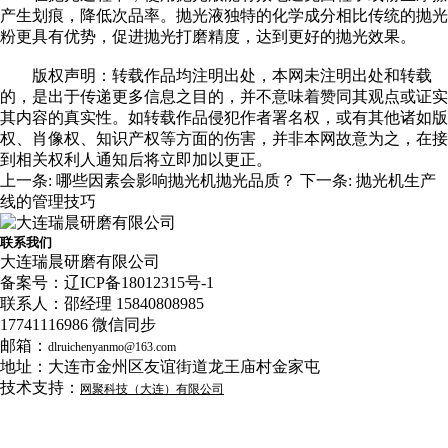
产生划痕，降低次品率。抛光液独特的化学成分相比传统的抛光
粉更具有优势，促进抛光打磨精度，达到更好的抛光效果。
版权声明：转载作品均注明出处，本网未注明出处和转载
的，是出于传递更多信息之目的，并不意味着赞同其观点或证实
其内容的真实性。如转载作品侵犯作者署名权，或有其他诸如版
权、肖像权、知识产权等方面的伤害，并非本网故意为之，在接
到相关权利人通知后将立即加以更正。
上一条:
哪些因素会影响抛光机抛光品质？
下一条:
抛光机生产
线的管理技巧
联系我们
大连瑞晨研磨有限公司
备案号：
辽ICP备18012315号-1
联系人：邵经理 15840808985
17741116986 微信同步
邮箱：
dlruichenyanmo@163.com
地址：大连市金州区友谊街道龙王庙村金家屯
技术支持：
网聚科技（大连）有限公司
手机站